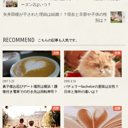
ーズン2はいつ？
矢井田瞳が干された理由は結婚！？現在と旦那や子供の性
別は？
RECOMMEND
こちらの記事も人気です。
恋愛
恋愛
2017.5.25
2018.6.16
眞子様お忍びデート場所は横浜！護
バチェラーbachelorの意味は女性？
衛付き電車での行き先は回転寿司？
日本と海外の違いは？
恋愛
恋愛