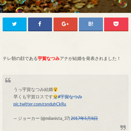
テレ朝の顔である
宇賀なつみ
アナが結婚を発表されました！
うっ宇賀なつみ結婚
早くも宇賀ロスです
#宇賀なつみ
pic.twitter.com/csnduhCkRu
— ジョーカー (@milanista_37)
2017年5月8日