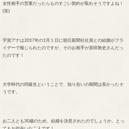
女性相手の営業だったらものすごい契約が取れそうですよね！
(
笑
)
宇賀アナは
2017
年の
1
月１日に朝日新聞社社員との結婚がフラ
イデーで報じられたのですが、そのお相手が原田敦史さんだっ
たのです！
大学時代の同級生ということで、知り合いの期間は長かったそ
うです。
お二人とも
30
歳のため、結婚を決意されたのでしょうか。とっ
てもお似合いな二人です！