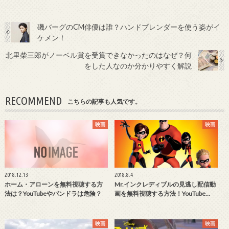
磯バーグのCM俳優は誰？ハンドブレンダーを使う姿がイ
ケメン！
北里柴三郎がノーベル賞を受賞できなかったのはなぜ？何
をした人なのか分かりやすく解説
RECOMMEND
こちらの記事も人気です。
映画
映画
2018.12.13
2018.8.4
ホーム・アローンを無料視聴する方
Mr.インクレディブルの見逃し配信動
法は？YouTubeやパンドラは危険？
画を無料視聴する方法！YouTube…
映画
映画