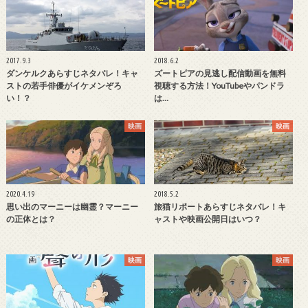
2017.9.3
2018.6.2
ダンケルクあらすじネタバレ！キャ
ズートピアの見逃し配信動画を無料
ストの若手俳優がイケメンぞろ
視聴する方法！YouTubeやパンドラ
い！？
は…
映画
映画
2020.4.19
2018.5.2
思い出のマーニーは幽霊？マーニー
旅猫リポートあらすじネタバレ！キ
の正体とは？
ャストや映画公開日はいつ？
映画
映画