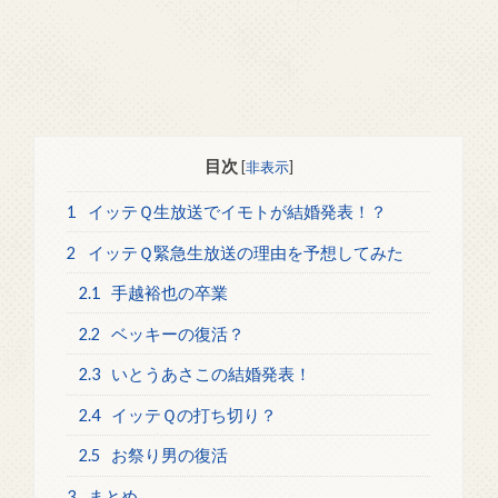
目次
[
非表示
]
1
イッテＱ生放送でイモトが結婚発表！？
2
イッテＱ緊急生放送の理由を予想してみた
2.1
手越裕也の卒業
2.2
ベッキーの復活？
2.3
いとうあさこの結婚発表！
2.4
イッテＱの打ち切り？
2.5
お祭り男の復活
3
まとめ