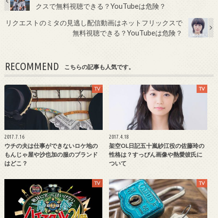
クスで無料視聴できる？YouTubeは危険？
リクエストのミタの見逃し配信動画はネットフリックスで
無料視聴できる？YouTubeは危険？
RECOMMEND
こちらの記事も人気です。
TV
TV
2017.7.16
2017.4.18
ウチの夫は仕事ができないロケ地の
架空OL日記五十嵐紗江役の佐藤玲の
もんじゃ屋や沙也加の服のブランド
性格は？すっぴん画像や熱愛彼氏に
はどこ？
ついて
TV
TV