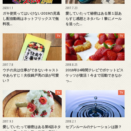
2020.1.1
2017.7.23
ガキ使笑ってはいけない2019の見逃
愛していたって秘密はある第１話あ
し配信動画はネットフリックスで無
らすじ感想とネタバレ！黎にメール
料視…
を送った…
TV
TV
2017.7.8
2018.8.25
ウチの夫は仕事ができないキャスト
2018年24時間テレビでポケットビス
やあらすじ！夫役錦戸亮の涙が可愛
ケッツが復活！今まで活動できなか
い？
っ…
TV
TV
2017.9.3
2018.2.1
愛していたって秘密はある第8話ネタ
セブンルールのナレーションは誰？