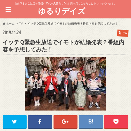
自由気ままな生活を目指す20代一人暮らしOL が日々気になったことをつづっています。
ゆるりデイズ
ホーム
TV
イッテＱ緊急生放送でイモトが結婚発表？番組内容を予想してみた！
2019.11.24
TV
イッテＱ緊急生放送でイモトが結婚発表？番組内
容を予想してみた！