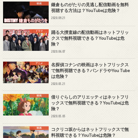
映画
鎌倉ものがたりの見逃し配信動画を無料
視聴する方法は？YouTubeは危険？
2020.09.21
ドラマ
踊る大捜査線の配信動画はネットフリッ
クスで無料視聴できる？YouTubeは危
険？
2020.06.07
アニメ
名探偵コナンの映画はネットフリックス
で無料視聴できる？パンドラやYou Tube
は危険？
2020.05.21
映画
借りぐらしのアリエッティはネットフリ
ックスで無料視聴できる？YouTubeは危
険？
2020.05.05
映画
コクリコ坂からはネットフリックスで無
料視聴できる？YouTubeは危険？