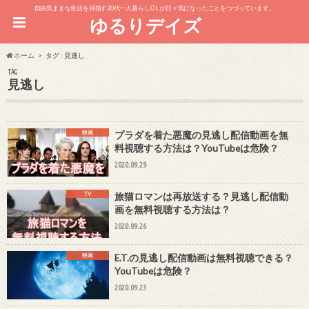
自由気ままな生活を目指す20代一人暮らしOL が日々気になったことをつづっています。
ゆるりデイズ
ホーム
タグ : 見逃し
TAG
見逃し
映画
プラダを着た悪魔の見逃し配信動画を無
料視聴する方法は？YouTubeは危険？
2020.09.29
TV
旅猫ロマンは再放送する？見逃し配信動
画を無料視聴する方法は？
2020.09.26
映画
E.T.の見逃し配信動画は無料視聴できる？
YouTubeは危険？
2020.09.23