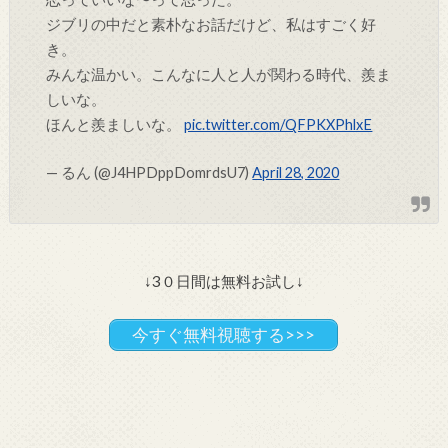
ジブリの中だと素朴なお話だけど、私はすごく好
き。
みんな温かい。こんなに人と人が関わる時代、羨ま
しいな。
ほんと羨ましいな。
pic.twitter.com/QFPKXPhlxE
— るん (@J4HPDppDomrdsU7)
April 28, 2020
↓3０日間は無料お試し↓
今すぐ無料視聴する>>>