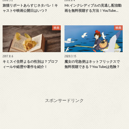
2018.5.2
2018.8.4
旅猫リポートあらすじネタバレ！キ
Mr.インクレディブルの見逃し配信動
ャストや映画公開日はいつ？
画を無料視聴する方法！YouTube…
映画
映画
2017.8.6
2020.3.15
キミスイ住野よるの性別は？プロフ
魔女の宅急便はネットフリックスで
ィールや経歴や著作を紹介！
無料視聴できる？You Tubeは危険？
スポンサードリンク