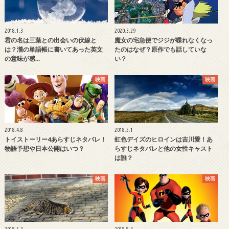
2018.1.3
2020.3.29
君の名は三葉との出会いの伏線と
魔女の宅急便でジジが喋れなくなっ
は？瀧の単語帳に書いてあった英文
たのはなぜ？原作でも話していな
の意味が感…
い？
映画
映画
2018.4.8
2018.5.1
トイストーリー4あらすじネタバレ！
虹色デイズのヒロインは吉川愛！あ
物語予想や日本公開はいつ？
らすじネタバレと他の女性キャスト
は誰？
映画
映画