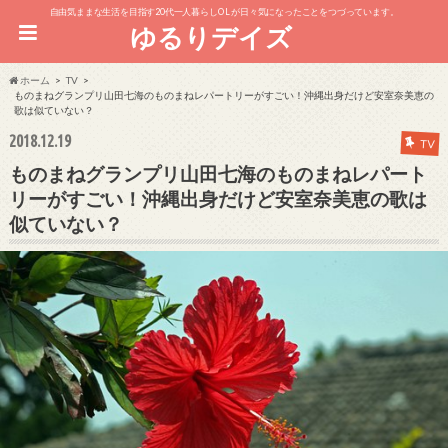
自由気ままな生活を目指す20代一人暮らしOL が日々気になったことをつづっています。
ゆるりデイズ
ホーム
TV
ものまねグランプリ山田七海のものまねレパートリーがすごい！沖縄出身だけど安室奈美恵の
歌は似ていない？
2018.12.19
TV
ものまねグランプリ山田七海のものまねレパート
リーがすごい！沖縄出身だけど安室奈美恵の歌は
似ていない？