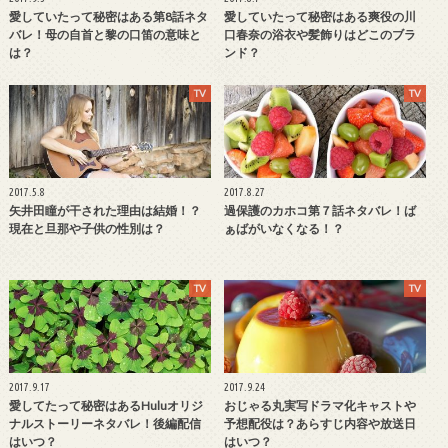
愛していたって秘密はある第8話ネタ
愛していたって秘密はある爽役の川
バレ！母の自首と黎の口笛の意味と
口春奈の浴衣や髪飾りはどこのブラ
は？
ンド？
TV
TV
2017.5.8
2017.8.27
矢井田瞳が干された理由は結婚！？
過保護のカホコ第７話ネタバレ！ば
現在と旦那や子供の性別は？
ぁばがいなくなる！？
TV
TV
2017.9.17
2017.9.24
愛してたって秘密はあるHuluオリジ
おじゃる丸実写ドラマ化キャストや
ナルストーリーネタバレ！後編配信
予想配役は？あらすじ内容や放送日
はいつ？
はいつ？