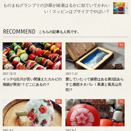
ものまねグランプリの沙羅が綾瀬はるかに似ていてかわい
い！スッピンはブサイクでやばい？
RECOMMEND
こちらの記事も人気です。
TV
TV
2017.10.15
2017.7.23
イッテQ出川が言い間違えたカルビの
愛していたって秘密はある第2話あら
海賊が実在!？どこにあるの？
すじ感想ネタバレ！果凛と風見は共
犯!?
TV
TV
2017.9.3
2017.8.7