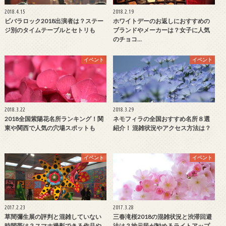
2018.4.15
2018.2.19
ビバラロック2018出演者は？ステー
ホワイトデーのお返しにおすすめの
ジ別のタイムテーブルとセトリも
ブランドやメーカーは？女子に人気
のチョコ…
イベント
イベント
2018.3.22
2018.3.29
2018全国紫陽花名所ランキング！関
ネモフィラの全国おすすめ名所８選
東や関西で人気の穴場スポットも
紹介！ 混雑状況やアクセス方法は？
イベント
イベント
2017.2.23
2017.3.28
草間彌生展の評判と混雑していない
三春滝桜2018の混雑状況と渋滞回避
時間帯は？スマホ撮影できる作品や
法は？地元民が勧めるライトアップ