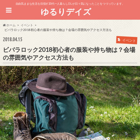
自由気ままな生活を目指す20代一人暮らしOL が日々気になったことをつづっています。
ゆるりデイズ
ホーム
イベント
ビバラロック2018初心者の服装や持ち物は？会場の雰囲気やアクセス方法も
2018.04.15
イベント
ビバラロック2018初心者の服装や持ち物は？会場
の雰囲気やアクセス方法も