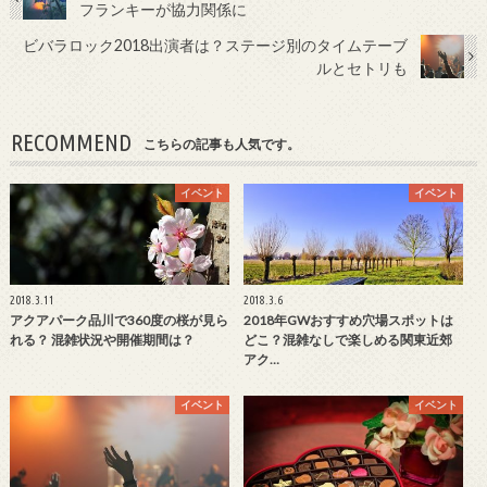
フランキーが協力関係に
ビバラロック2018出演者は？ステージ別のタイムテーブ
ルとセトリも
RECOMMEND
こちらの記事も人気です。
イベント
イベント
2018.3.11
2018.3.6
アクアパーク品川で360度の桜が見ら
2018年GWおすすめ穴場スポットは
れる？ 混雑状況や開催期間は？
どこ？混雑なしで楽しめる関東近郊
アク…
イベント
イベント