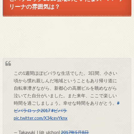
リーナの雰囲気は？
この1週間ほぼビバラな生活でした。3日間、小さい
頃から慣れ親しんだ地域ということもあり帰り道に
自転車漕ぎながら、新都心の高層ビルを眺めながら
泣いてた自分がいました。また来年、ここで楽しい
時間を過ごしましょう。幸せな時間をありがとう。
#
ビバラロック2017
#ビバラ
pic.twitter.com/X34cevYknx
— Takayuki_I (@_ulchon)
2017年5月8日