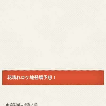
花晴れロケ地登場予想！
・永徳学園→成蹊大学