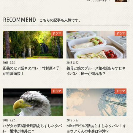
RECOMMEND
こちらの記事も人気です。
ドラマ
ドラマ
2018.5.25
2018.8.22
正義のセ７話ネタバレ！竹村凛々子
義母と娘のブルース第4話あらすじネ
が司法面接！
タバレ！良一が倒れる？
ドラマ
ドラマ
2018.9.22
2018.5.27
ハゲタカ第8話最終話あらすじネタバ
Missデビル7話あらすじネタバレ！キ
レ！鷲津が海外に？
ョウアくんの中身は沖津？