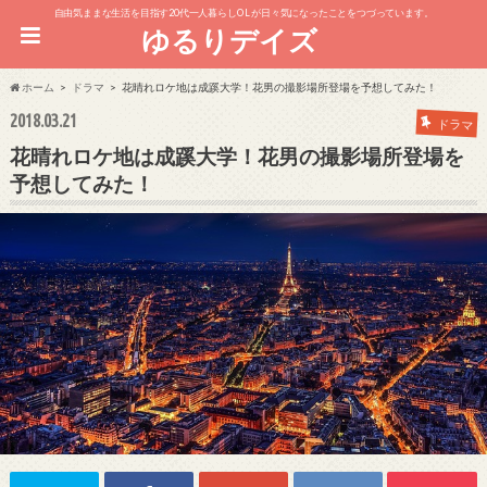
自由気ままな生活を目指す20代一人暮らしOL が日々気になったことをつづっています。
ゆるりデイズ
ホーム
ドラマ
花晴れロケ地は成蹊大学！花男の撮影場所登場を予想してみた！
2018.03.21
ドラマ
花晴れロケ地は成蹊大学！花男の撮影場所登場を
予想してみた！