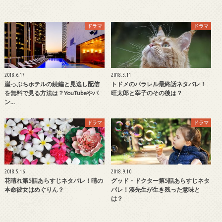
ドラマ
ドラマ
2018.6.17
2018.3.11
崖っぷちホテルの続編と見逃し配信
トドメのパラレル最終話ネタバレ！
を無料で見る方法は？YouTubeやパ
旺太郎と宰子のその後は？
ン…
ドラマ
ドラマ
2018.5.16
2018.9.10
花晴れ第5話あらすじネタバレ！晴の
グッド・ドクター第5話あらすじネタ
本命彼女はめぐりん？
バレ！湊先生が生き残った意味と
は？