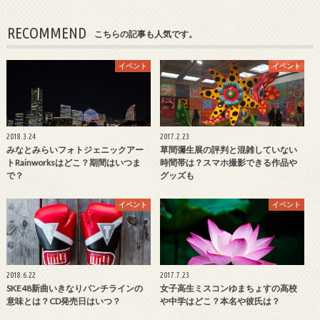
RECOMMEND
こちらの記事も人気です。
イベント
イベント
2018.3.24
2017.2.23
みなとみらいフォトジェニックアー
草間彌生展の評判と混雑していない
トRainworksはどこ？期間はいつま
時間帯は？スマホ撮影できる作品や
で？
グッズも
イベント
イベント
2018.6.22
2017.7.23
SKE48新曲いきなりパンチラインの
女子高生ミスコンゆまちょすの高校
意味とは？CD発売日はいつ？
や中学はどこ？本名や彼氏は？