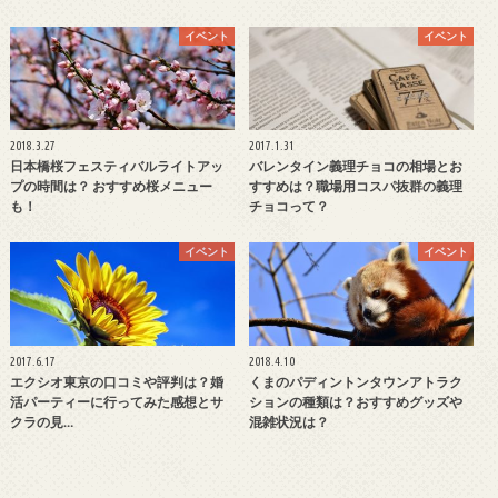
イベント
イベント
2018.3.27
2017.1.31
日本橋桜フェスティバルライトアッ
バレンタイン義理チョコの相場とお
プの時間は？ おすすめ桜メニュー
すすめは？職場用コスパ抜群の義理
も！
チョコって？
イベント
イベント
2017.6.17
2018.4.10
エクシオ東京の口コミや評判は？婚
くまのパディントンタウンアトラク
活パーティーに行ってみた感想とサ
ションの種類は？おすすめグッズや
クラの見…
混雑状況は？