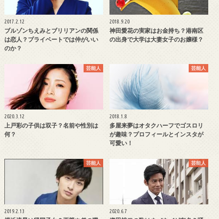
2017.2.12
2018.9.20
ブルゾンちえみとブリリアンの関係
神田愛花の実家はお金持ち？港南区
は恋人？プライベートでは仲がいい
の出身で大学は大妻女子のお嬢様？
のか？
芸能人
芸能人
2020.3.12
2018.1.8
上戸彩の子供は双子？名前や性別は
多屋来夢はオタクハーフでゴスロリ
何？
が趣味？プロフィールとインスタが
可愛い！
芸能人
芸能人
2019.2.13
2020.6.7