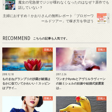
魔女の宅急便でジジが喋れなくなったのはなぜ？原作でも
話していない？
主婦におすすめ！かおりさんの無料レポート「ブロガーワ
ールドツアー」で稼ぎ方を学ぼう
RECOMMEND
こちらの記事も人気です。
芸能人
芸能人
2018.12.18
2017.2.26
ものまねグランプリの沙羅が綾瀬は
ワンオクRyotaとアヴリルラヴィーン
るかに似ていてかわいい！スッピン
の妹ミシェルの妊娠や結婚式披露宴
はブサイ…
は…
芸能人
芸能人