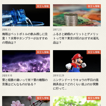
役立ち情報
役立ち情報
2018.3.5
2017.2.5
梅雨はペットボトルの飲み残しに注
ふるさと納税のメリットとデメリッ
意！？水筒やタンブラーがおすすめ
トって何？東京23区のおすすめ返礼
の理由は？
品は？
役立ち情報
役立ち情報
2020.9.10
2019.12.29
雷と稲妻の違いって何？雷の種類の
ニンテンドートウキョウの平日の混
言葉はどんなものがある？
雑具合は？どのくらい並ぶのか実際
に行って…
役立ち情報
役立ち情報