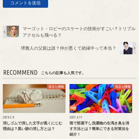
マーゴット・ロビーのスケートの技術がすごい？トリプル
アクセルも飛べる？
堺雅人の父親は誰？仲が悪くて絶縁中って本当？
RECOMMEND
こちらの記事も人気です。
役立ち情報
役立ち情報
2019.5.9
2017.6.11
消しゴムで消した文字が黒くにじむ
雨で部屋干し洗濯物の生渇き臭を消
理由は？黒い跡の消し方とは？
す方法とは？簡単にできる対策法を
紹介！