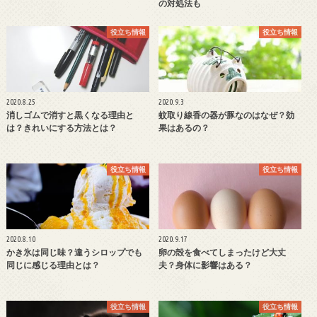
の対処法も
役立ち情報
役立ち情報
2020.8.25
2020.9.3
消しゴムで消すと黒くなる理由と
蚊取り線香の器が豚なのはなぜ？効
は？きれいにする方法とは？
果はあるの？
役立ち情報
役立ち情報
2020.8.10
2020.9.17
かき氷は同じ味？違うシロップでも
卵の殻を食べてしまったけど大丈
同じに感じる理由とは？
夫？身体に影響はある？
役立ち情報
役立ち情報