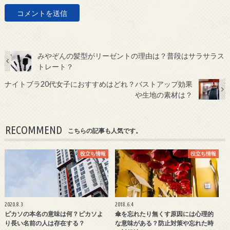
みやぞんの髪型がリーゼントの理由は？普段はサラサラス
トレート？
ナイトブラ20代女子におすすめはどれ？バストアップ効果
や生地の素材は？
RECOMMEND
こちらの記事も人気です。
役立ち情報
役立ち情報
2020.8.3
2018.6.4
ピカソの本名の意味は何？ピカソよ
傘を忘れたり無くす原因には心理的
り長い名前の人は存在する？
な意味がある？防止対策や忘れた時