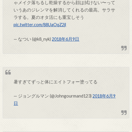
ゃメイク落ちるし乾燥するから顔は拭けない〜って
いうあのジレンマを解消してくれるの最高。サラサ
ラする。夏のオタ活にも重宝しそう
pic.twitter.com/88UaOqZ2jl
— なつい (@k8_nyk)
2018年6月9日
暑すぎてずっと体にエイトフォー塗ってる
— ジョングルマン (@Johngourmand123)
2018年6月9
日