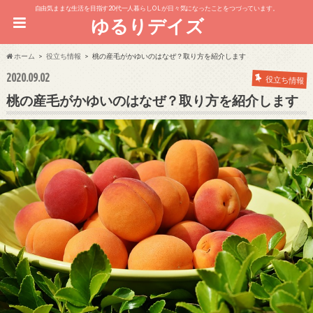
自由気ままな生活を目指す20代一人暮らしOL が日々気になったことをつづっています。
ゆるりデイズ
ホーム
役立ち情報
桃の産毛がかゆいのはなぜ？取り方を紹介します
2020.09.02
役立ち情報
桃の産毛がかゆいのはなぜ？取り方を紹介します