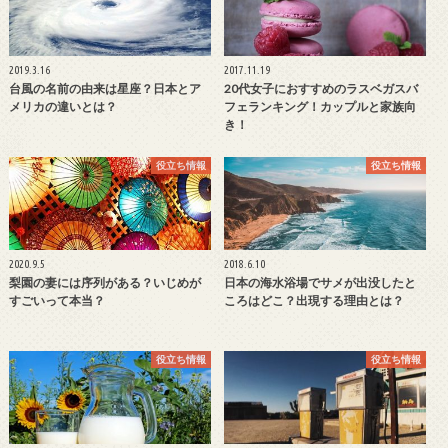
2019.3.16
2017.11.19
台風の名前の由来は星座？日本とア
20代女子におすすめのラスベガスバ
メリカの違いとは？
フェランキング！カップルと家族向
き！
役立ち情報
役立ち情報
2020.9.5
2018.6.10
梨園の妻には序列がある？いじめが
日本の海水浴場でサメが出没したと
すごいって本当？
ころはどこ？出現する理由とは？
役立ち情報
役立ち情報