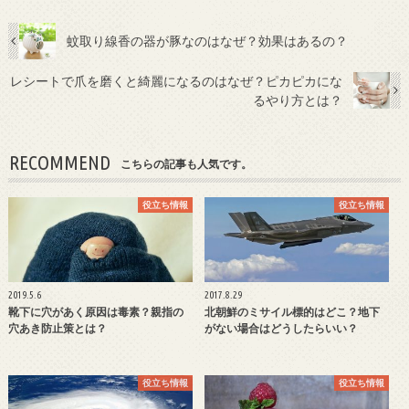
蚊取り線香の器が豚なのはなぜ？効果はあるの？
レシートで爪を磨くと綺麗になるのはなぜ？ピカピカにな
るやり方とは？
RECOMMEND
こちらの記事も人気です。
役立ち情報
役立ち情報
2019.5.6
2017.8.29
靴下に穴があく原因は毒素？親指の
北朝鮮のミサイル標的はどこ？地下
穴あき防止策とは？
がない場合はどうしたらいい？
役立ち情報
役立ち情報