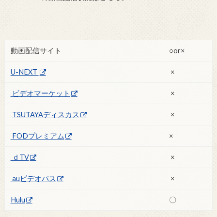
動画配信サイト
○or×
U-NEXT
×
ビデオマーケット
×
TSUTAYAディスカス
×
FODプレミアム
×
ｄTV
×
auビデオパス
×
Hulu
〇