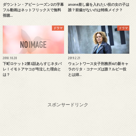
ダウントン・アビー シーズン2の字幕
anone差し歯を入れたい役の女の子は
フル動画はネットフリックスで無料
誰？前歯がないのは特殊メイク？
視聴…
ドラマ
ドラマ
2018.10.20
2019.2.21
下町ロケット2第1話あらすじネタバ
ウェントワース女子刑務所6の新キャ
レ！イモトアヤコが号泣した理由と
ラのリタ・コナーズは誰？ルビー役
は？
とは姉…
スポンサードリンク