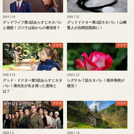
2019.1.14
2018.7.22
グッドワイフ第1話あらすじネタバレ
グッドドクター第1話ネタバレ！山﨑
と感想！ゴジラは姑からの着信音？
賢人が自閉症医師に！
ドラマ
ドラマ
2018.9.10
2018.5.23
グッド・ドクター第5話あらすじネタ
シグナル７話ネタバレ！桜井美咲が
バレ！湊先生が生き残った意味と
復活！
は？
ドラマ
ドラマ
2020.1.6
2018.1.10