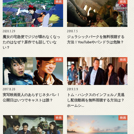
映画
映画
2020.3.29
2018.7.5
魔女の宅急便でジジが喋れなくなっ
ジュラシックパークを無料視聴する
たのはなぜ？原作でも話していな
方法！YouTubeやパンドラは危険？
い？
映画
映画
2017.8.20
2019.3.9
実写映画亜人のあらすじネタバレ！
トム・ハンクスのインフェルノ見逃
公開日はいつでキャストは誰？
し配信動画を無料視聴する方法は？
ホームシ…
映画
映画