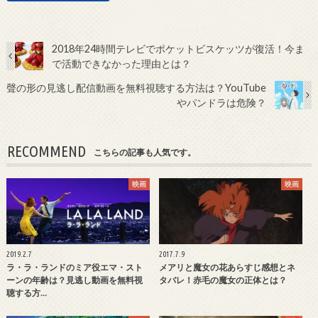
2018年24時間テレビでポケットビスケッツが復活！今ま
で活動できなかった理由とは？
聲の形の見逃し配信動画を無料視聴する方法は？YouTube
やパンドラは危険？
RECOMMEND
こちらの記事も人気です。
映画
映画
2019.2.7
2017.7.9
ラ・ラ・ランドのミア役エマ・スト
メアリと魔女の花あらすじ感想とネ
ーンの年齢は？見逃し動画を無料視
タバレ！赤毛の魔女の正体とは？
聴する方…