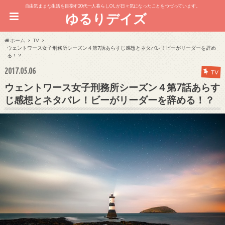
自由気ままな生活を目指す20代一人暮らしOL が日々気になったことをつづっています。
ゆるりデイズ
ホーム
TV
ウェントワース女子刑務所シーズン４第7話あらすじ感想とネタバレ！ビーがリーダーを辞め
る！？
2017.05.06
TV
ウェントワース女子刑務所シーズン４第7話あらす
じ感想とネタバレ！ビーがリーダーを辞める！？