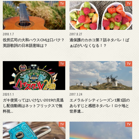
TV
TV
2018.1.7
2017.8.27
役所広司の大和ハウスCMは口パク？
過保護のカホコ第７話ネタバレ！ば
英語歌詞の日本語意味は？
ぁばがいなくなる！？
TV
TV
2020.1.1
2017.3.24
ガキ使笑ってはいけない2019の見逃
エメラルドシティシーズン1第1話の
し配信動画はネットフリックスで無
あらすじと感想ネタバレ！ロケ地と
料視…
世界遺…
TV
TV