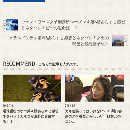
ウェントワース女子刑務所シーズン４第8話あらすじ感想
とネタバレ！ビーの運命は！？
エメラルドシティ第9話あらすじ感想とネタバレ！女王の
秘密と最終話予想！
RECOMMEND
こちらの記事も人気です。
TV
TV
2017.7.31
2019.1.3
過保護なカホコ第４話あらすじ感想
ガキ使笑ってはいけない2018川口春
ネタバレ！カホコが麦野に告白す
奈のスケ番姿がかわいい！日村との
る！？
コン…