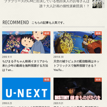
ファブリーズのCMに出演している色白美人のお母さんは
誰？大人計画の個性派劇団員！？
RECOMMEND
こちらの記事も人気です。
映画
映画
2018.9.11
2019.8.30
ちびまる子ちゃん映画イタリアから
天空の城ラピュタの配信動画はネッ
来た少年の動画を無料視聴する方法
トフリックスで無料視聴できる？
は？an…
YouTu…
映画
映画
2018.8.25
2020.9.21