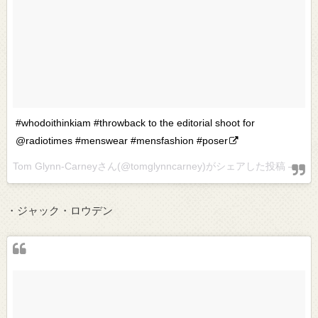
#whodoithinkiam #throwback to the editorial shoot for
@radiotimes #menswear #mensfashion #poser
Tom Glynn-Carneyさん(@tomglynncarney)がシェアした投稿 –
201
・ジャック・ロウデン