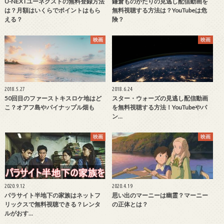
U-NEXTユーネクストの無料登録方法
鎌倉ものがたりの見逃し配信動画を
は？月額はいくらでポイントはもら
無料視聴する方法は？YouTubeは危
える？
険？
映画
映画
2018.5.27
2018.6.24
50回目のファーストキスロケ地はど
スター・ウォーズの見逃し配信動画
こ？オアフ島やパイナップル畑も
を無料視聴する方法！YouTubeやパ
ン…
映画
映画
2020.9.12
2020.4.19
パラサイト半地下の家族はネットフ
思い出のマーニーは幽霊？マーニー
リックスで無料視聴できる？レンタ
の正体とは？
ルがおす…