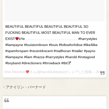
BEAUTIFUL BEAUTIFUL BEAUTIFUL BEAUTIFUL.SO
FUCKING BEAUTIFUL.MOST BEAUTIFUL MAN TO EVER
EXIST
bYe . . . . . . . . . . . . . . . . . . . . . . . . . . . #harrystyles
#liampayne #louistomlinson #louis #followforfollow #like4like
#spamforspam #recent4recent #niallhoran #nialler #payno
#liampayne #liam #hazza #harrystyles #harold #instagood
#boyband #directioners #throwback #tbt
One Direction
さん(@harold1dstyles)がシェアした投稿 –
2017 9月 3 6:10午前 PDT
・アナイリン・バーナード