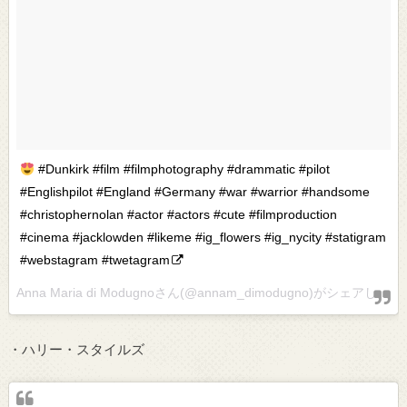
#Dunkirk #film #filmphotography #drammatic #pilot
#Englishpilot #England #Germany #war #warrior #handsome
#christophernolan #actor #actors #cute #filmproduction
#cinema #jacklowden #likeme #ig_flowers #ig_nycity #statigram
#webstagram #twetagram
Anna Maria di Modugnoさん(@annam_dimodugno)がシェアした投稿 –
・ハリー・スタイルズ