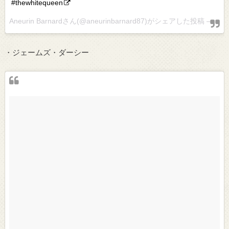
#thewhitequeen
Aneurin Barnardさん(@aneurinbarnard87)がシェアした投稿 –
201
・ジェームズ・ダーシー