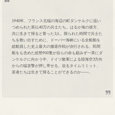
1940年、フランス北端の海辺の町ダンケルクに追い
つめられた英仏40万の兵士たち。はるか海の彼方、
共に生きて帰ると誓った3人。限られた時間で兵士た
ちを救い出すために、ドーバー海峡にいる全船舶を
総動員した史上最大の撤退作戦が決行される。民間
船をも含めた総勢900隻が自らの命も顧みず一斉にダ
ンケルクに向かう中、ドイツ敵軍による陸海空3方向
からの猛攻撃が押し寄せる。迫るタイムリミット、
若者たちは生きて帰ることができるのか――。