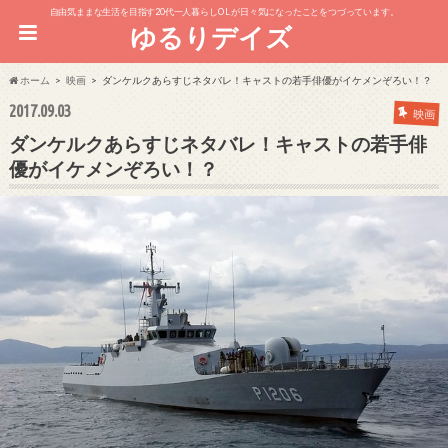
自由気ままな生活を目指す20代一人暮らしOL が日々気になったことをつづっています。
ゆるりデイズ
ホーム
映画
ダンケルクあらすじネタバレ！キャストの若手俳優がイケメンぞろい！？
2017.09.03
映画
ダンケルクあらすじネタバレ！キャストの若手俳
優がイケメンぞろい！？