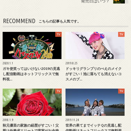
発売日はいつ？
RECOMMEND
こちらの記事も人気です。
TV
TV
2020.1.1
2019.8.25
ガキ使笑ってはいけない2019の見逃
ドッキリグランプリのぺえのメイク
し配信動画はネットフリックスで無
がすごい！池に落ちても消えないコ
料視…
スメのブ…
TV
TV
2018.1.9
2019.11.24
秋元優里の家族の経歴がすごい！父
世界の果てまでイッテＱの見逃し配
親は外務省エリートで実家がお金持
信動画はネットフリックスで無料視