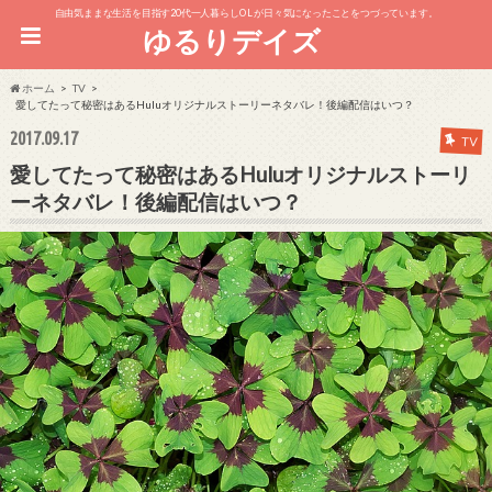
自由気ままな生活を目指す20代一人暮らしOL が日々気になったことをつづっています。
ゆるりデイズ
ホーム
TV
愛してたって秘密はあるHuluオリジナルストーリーネタバレ！後編配信はいつ？
2017.09.17
TV
愛してたって秘密はあるHuluオリジナルストーリ
ーネタバレ！後編配信はいつ？