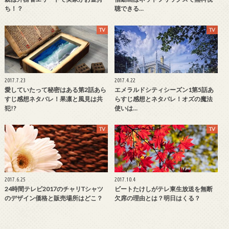
ち！？
聴できる…
TV
TV
2017.7.23
2017.4.22
愛していたって秘密はある第2話あら
エメラルドシティシーズン1第5話あ
すじ感想ネタバレ！果凛と風見は共
らすじ感想とネタバレ！オズの魔法
犯!?
使いは…
TV
TV
2017.6.25
2017.10.4
24時間テレビ2017のチャリTシャツ
ビートたけしがテレ東生放送を無断
のデザイン価格と販売場所はどこ？
欠席の理由とは？明日はくる？