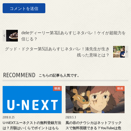
deleディーリー第3話あらすじネタバレ！ケイが超能力を
信じる？
グッド・ドクター第5話あらすじネタバレ！湊先生が生き
残った意味とは？
RECOMMEND
こちらの記事も人気です。
映画
映画
2018.8.25
2020.5.3
U-NEXTユーネクストの無料登録方法
風の谷のナウシカはネットフリック
は？月額はいくらでポイントはもら
スで無料視聴できる？YouTubeは危