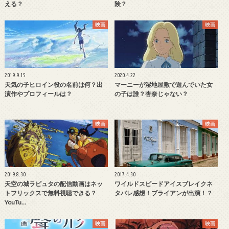
える？
険？
映画
映画
2019.9.15
2020.4.22
天気の子ヒロイン役の名前は何？出
マーニーが湿地屋敷で遊んでいた女
演作やプロフィールは？
の子は誰？杏奈じゃない？
映画
映画
2019.8.30
2017.4.30
天空の城ラピュタの配信動画はネッ
ワイルドスピードアイスブレイクネ
トフリックスで無料視聴できる？
タバレ感想！ブライアンが出演！？
YouTu…
映画
映画