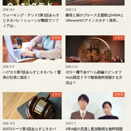
2018.10.7
2018.7.8
ウォーキング・デッド2第1話あらす
義母と娘のブルース主題歌はMISIAと
じネタバレ！シェーンが離脱でソフ
GReeeeNのアイノカタチ！発売…
ィアは…
ドラマ
ドラマ
2018.9.17
2018.9.16
ハゲタカ第7話あらすじネタバレ！鷲
ゼロ一攫千金ゲーム続編スピンオフ
津が社長に就任！
Hulu限定ドラマ動画無料視聴する方
法は？
ドラマ
ドラマ
2018.10.9
2019.1.7
SUITSスーツ第1話あらすじネタバ
3年A組の見逃し配信動画を無料視聴