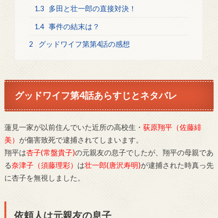
1.3
多田と壮一郎の直接対決！
1.4
事件の結末は？
2
グッドワイフ第第4話の感想
グッドワイフ第4話あらすじとネタバレ
蓮見一家が以前住んでいた近所の高校生・
荻原翔平（佐藤緋
美）
が傷害致死で逮捕されてしまいます。
翔平は
杏子(常盤貴子)
の元親友の息子でしたが、翔平の母親であ
る
奈津子（須藤理彩）
は
壮一郎(唐沢寿明)
が逮捕された時真っ先
に杏子を無視しました。
依頼人は元親友の息子