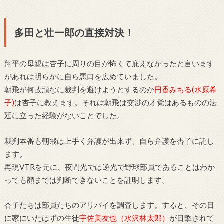
多田と壮一郎の直接対決！
翔平の母親は杏子に周りの目が怖くて庇えなかったと言います
があれは明らかに自ら悪口を広めていました。
朝飛が何故頑なに裁判を避けようとするのか
円香みちる(水原希
子)
は杏子に教えます。それは朝飛は交渉の才覚はあるものの法
廷に立った経験がないことでした。
裁判本番も朝飛は上手く弁護が出来ず、自ら弁護を杏子に託し
ます。
再現VTRを元に、夜間光では逆光で野球部員であることはわか
っても顔までは判断できないことを証明します。
杏子たちは部員たちのアリバイを調査します。すると、その日
に家にいたはずの生徒
宇佐美友也（水沢林太郎）
が目撃されて