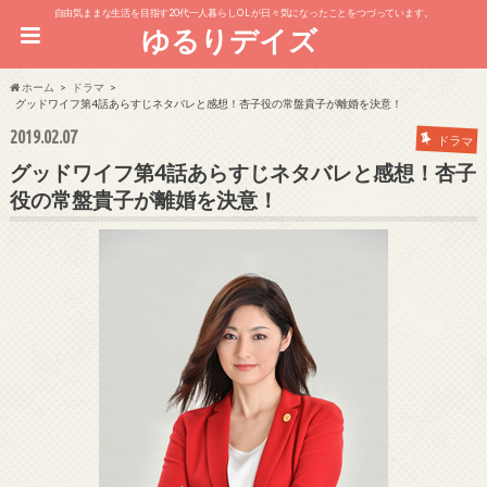
自由気ままな生活を目指す20代一人暮らしOL が日々気になったことをつづっています。
ゆるりデイズ
ホーム
ドラマ
グッドワイフ第4話あらすじネタバレと感想！杏子役の常盤貴子が離婚を決意！
2019.02.07
ドラマ
グッドワイフ第4話あらすじネタバレと感想！杏子
役の常盤貴子が離婚を決意！