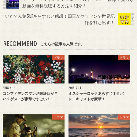
動画を無料視聴する方法を紹介！
いだてん第5話あらすじと感想！四三がマラソンで世界記
録を打ち出す！
RECOMMEND
こちらの記事も人気です。
ドラマ
ドラマ
2018.6.14
2018.5.14
コンフィデンスマンJP最終回が早
ミスシャーロックあらすじネタバ
い？ゲストが豪華ですごい！
レ！キャストが豪華！
ドラマ
ドラマ