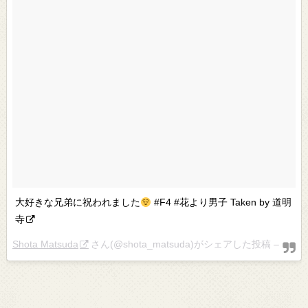
大好きな兄弟に祝われました
#F4 #花より男子 Taken by 道明
寺
Shota Matsuda
さん(@shota_matsuda)がシェアした投稿 –
201