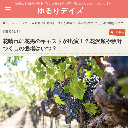
自由気ままな生活を目指す20代一人暮らしOL が日々気になったことをつづっています。
ゆるりデイズ
ホーム
ドラマ
花晴れに花男のキャストが出演！？花沢類や牧野つくしの登場はいつ？
2018.04.30
ドラマ
花晴れに花男のキャストが出演！？花沢類や牧野
つくしの登場はいつ？