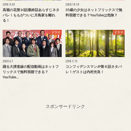
2018.9.20
2020.10.10
高嶺の花第10話最終話あらすじネタ
35歳の少女はネットフリックスで無
バレ！ももがついに月島家を離れ
料視聴できる？YouTubeは危険？
る！
ドラマ
ドラマ
2020.6.7
2018.5.15
踊る大捜査線の配信動画はネットフ
コンフィデンスマンJP第６話ネタバ
リックスで無料視聴できる？
レ！ゲストは内村光良！
YouTube…
スポンサードリンク