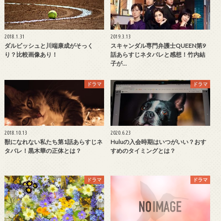
2018.1.31
2019.3.13
ダルビッシュと川端康成がそっく
スキャンダル専門弁護士QUEEN第9
り？比較画像あり！
話あらすじネタバレと感想！竹内結
子が…
ドラマ
ドラマ
2018.10.13
2020.6.23
獣になれない私たち第1話あらすじネ
Huluの入会時期はいつがいい？おす
タバレ！黒木華の正体とは？
すめのタイミングとは？
ドラマ
ドラマ