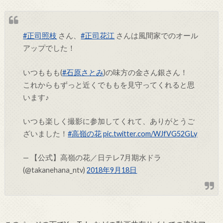
#正司照枝
さん、
#正司花江
さんは風間家でのオール
アップでした！
いつももも(
#石原さとみ
)の味方の金さん銀さん！
これからもずっと近くでももを見守ってくれると思
います♪
いつも楽しく撮影に参加してくれて、ありがとうご
ざいました！
#高嶺の花
pic.twitter.com/WJfVG52GLy
— 【公式】高嶺の花／日テレ7月期水ドラ
(@takanehana_ntv)
2018年9月18日