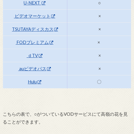
U-NEXT
○
ビデオマーケット
×
TSUTAYAディスカス
×
FODプレミアム
×
ｄTV
×
auビデオパス
×
Hulu
〇
こちらの表で、○がついているVODサービスにて高嶺の花を見
ることができます。