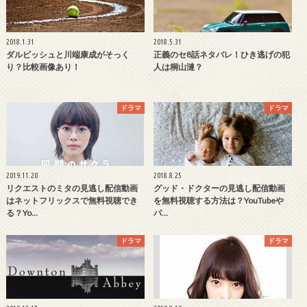
2018.1.31
2018.5.31
ダルビッシュと川端康成がそっく
正義のセ8話ネタバレ！ひき逃げの犯
り？比較画像あり！
人は桐山漣？
ドラマ
ドラマ
2019.11.20
2018.8.25
リクエストのミタの見逃し配信動画
グッド・ドクターの見逃し配信動画
はネットフリックスで無料視聴でき
を無料視聴する方法は？YouTubeや
る？Yo…
パ…
ドラマ
ドラマ