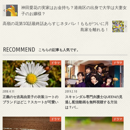
神田愛花の実家はお金持ち？港南区の出身で大学は大妻女
子のお嬢様？
高嶺の花第10話最終話あらすじネタバレ！ももがついに月
島家を離れる！
RECOMMEND
こちらの記事も人気です。
ドラマ
ドラマ
2018.4.11
2019.2.10
正義のセ吉高由里子の衣装コートの
スキャンダル専門弁護士QUEENの見
ブランドはどこ？スカートが可愛い
逃し配信動画を無料視聴する方法
は？パ…
ドラマ
ドラマ