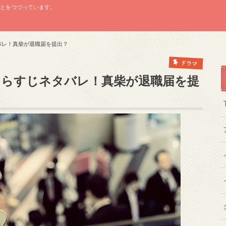
ことをつづっています。
タバレ！真柴が退職届を提出？
ドラマ
話あらすじネタバレ！真柴が退職届を提