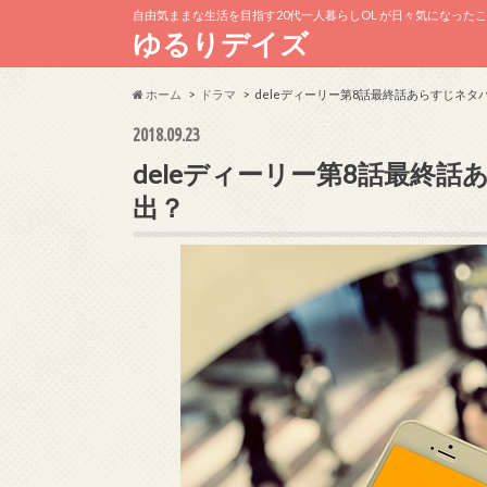
自由気ままな生活を目指す20代一人暮らしOL が日々気になった
ゆるりデイズ
ホーム
ドラマ
deleディーリー第8話最終話あらすじネ
2018.09.23
deleディーリー第8話最終
出？