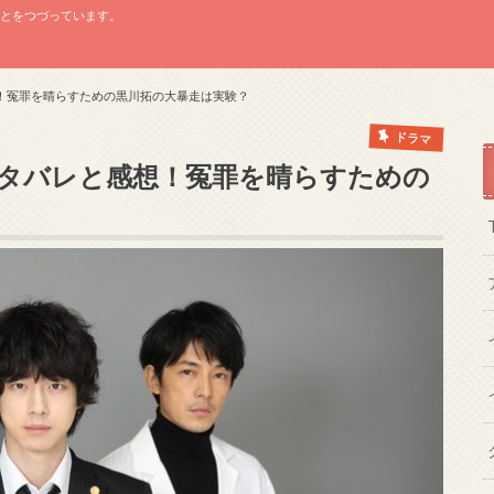
ことをつづっています。
！冤罪を晴らすための黒川拓の大暴走は実験？
ドラマ
タバレと感想！冤罪を晴らすための