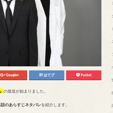
Google+
はてブ
Pocket
』
の放送が始まりました。
1話のあらすじネタバレ
を紹介します。