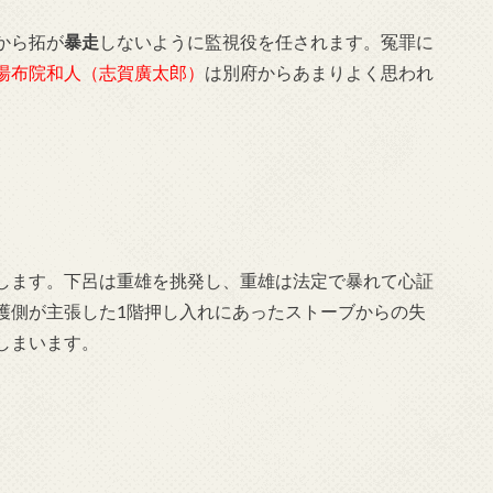
から拓が
暴走
しないように監視役を任されます。冤罪に
湯布院和人（志賀廣太郎）
は別府からあまりよく思われ
します。下呂は重雄を挑発し、重雄は法定で暴れて心証
護側が主張した1階押し入れにあったストーブからの失
しまいます。