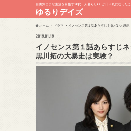
自由気ままな生活を目指す20代一人暮らしOL が日々気になった
ゆるりデイズ
ホーム
ドラマ
イノセンス第１話あらすじネタバレと感想
2019.01.19
イノセンス第１話あらすじネ
黒川拓の大暴走は実験？