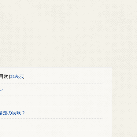
目次
[
非表示
]
レ
暴走の実験？