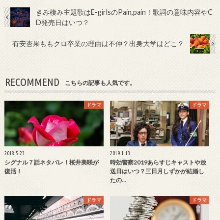
きみ棲み主題歌はE-girlsのPain,pain！歌詞の意味内容やC
D発売日はいつ？
有安杏果ももクロ卒業の理由は不仲？出身大学はどこ？
RECOMMEND
こちらの記事も人気です。
ドラマ
ドラマ
2018.5.23
2019.1.13
シグナル７話ネタバレ！桜井美咲が
時効警察2019あらすじキャストや放
復活！
送日はいつ？三日月しずかが結婚し
たの…
ドラマ
ドラマ