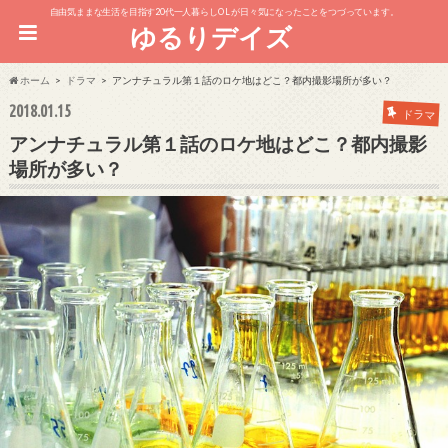
自由気ままな生活を目指す20代一人暮らしOL が日々気になったことをつづっています。
ゆるりデイズ
ホーム
ドラマ
アンナチュラル第１話のロケ地はどこ？都内撮影場所が多い？
2018.01.15
ドラマ
アンナチュラル第１話のロケ地はどこ？都内撮影
場所が多い？