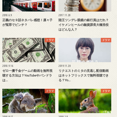
2018.6.9
2017.11.28
正義のセ９話ネタバレ感想！凛々子
陸王ツンデレ眼鏡の銀行員はだれ？
が冤罪でピンチ？
イケメンヒールの融資課長大橋浩役
はどんな人？
ドラマ
ドラマ
2018.9.16
2019.11.20
ゼロ一攫千金ゲームの動画を無料視
リクエストのミタの見逃し配信動画
聴する方法は？YouTubeやパンドラ
はネットフリックスで無料視聴でき
は…
る？Yo…
ドラマ
ドラマ
2018.9.17
2018.2.8