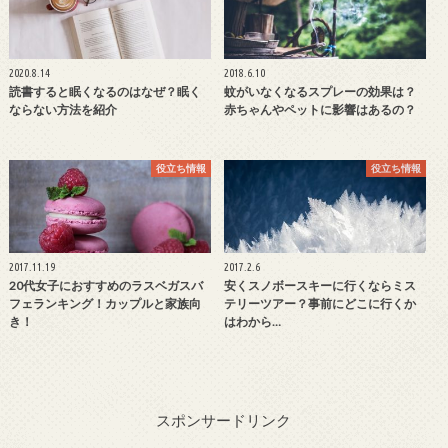
2020.8.14
2018.6.10
読書すると眠くなるのはなぜ？眠く
蚊がいなくなるスプレーの効果は？
ならない方法を紹介
赤ちゃんやペットに影響はあるの？
役立ち情報
役立ち情報
2017.11.19
2017.2.6
20代女子におすすめのラスベガスバ
安くスノボースキーに行くならミス
フェランキング！カップルと家族向
テリーツアー？事前にどこに行くか
き！
はわから…
スポンサードリンク