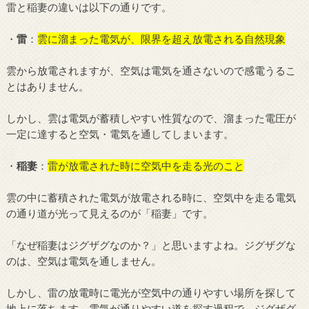
雷と稲妻の違いは以下の通りです。
・
雷
：
雲に溜まった電気が、限界を超え放電される自然現象
雲から放電されますが、空気は電気を通さないので感電うるこ
とはありません。
しかし、雲は電気が蓄積しやすい性質なので、溜まった電圧が
一定に達すると空気・電気を通してしまいます。
・
稲妻
：
雷が放電された時に空気中を走る光のこと
雲の中に蓄積された電気が放電される時に、空気中を走る電気
の通り道が光って見えるのが「稲妻」です。
「なぜ稲妻はジグザグなのか？」と思いますよね。ジグザグな
のは、空気は電気を通しません。
しかし、雷の放電時に電光が空気中の通りやすい場所を探して
地上に落ちます。電気が通りやすい道を探す過程で、ジグザグ