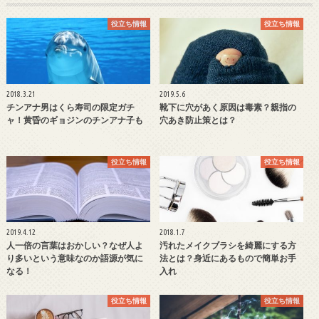
役立ち情報
役立ち情報
2018.3.21
2019.5.6
チンアナ男はくら寿司の限定ガチ
靴下に穴があく原因は毒素？親指の
ャ！黄昏のギョジンのチンアナ子も
穴あき防止策とは？
役立ち情報
役立ち情報
2019.4.12
2018.1.7
人一倍の言葉はおかしい？なぜ人よ
汚れたメイクブラシを綺麗にする方
り多いという意味なのか語源が気に
法とは？身近にあるもので簡単お手
なる！
入れ
役立ち情報
役立ち情報