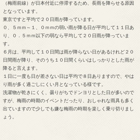
（梅雨前線）が日本付近に停滞するため、長雨を降らせる原因
となっています。
東京ですと平均で２０日雨が降っています。
０、５ｍｍ～１、０ｍｍの弱い雨が降る日が平均して１１日あ
り、０．５ｍｍ以下の弱なら平均して２０日雨が降っていま
す。
６月は、平均して１０日間は雨が降らない日があるけれど２０
日間雨が降り、そのうち１０日間くらいはしっかりとした雨が
降ると言えます。
１日に一度も日が差さない日は平均で８日ありますので、やは
り雨が多く過ごしにくい月となっている様です。
洗濯物が乾きにくく、曇りがちでドンヨリとした日が多いので
すが、梅雨の時期のイベントだったり、おしゃれな雨具も多く
出ていますので少しでも嫌な梅雨の時期を楽しく乗り切りまし
ょう。