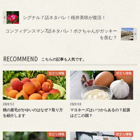
シグナル７話ネタバレ！桜井美咲が復活！
コンフィデンスマン7話ネタバレ！ボクちゃんがガッキー
を羨む？
RECOMMEND
こちらの記事も人気です。
役立ち情報
役立ち情報
2020.9.2
2020.9.8
桃の産毛がかゆいのはなぜ？取り方
マヨネーズはいつからあるの？起源
を紹介します
はどこの国？
役立ち情報
役立ち情報