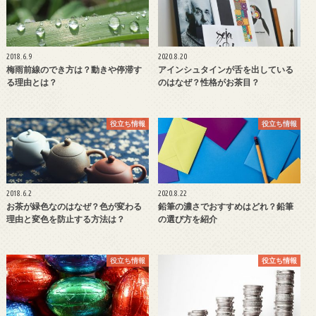
2018.6.9
2020.8.20
梅雨前線のでき方は？動きや停滞す
アインシュタインが舌を出している
る理由とは？
のはなぜ？性格がお茶目？
役立ち情報
役立ち情報
2018.6.2
2020.8.22
お茶が緑色なのはなぜ？色が変わる
鉛筆の濃さでおすすめはどれ？鉛筆
理由と変色を防止する方法は？
の選び方を紹介
役立ち情報
役立ち情報